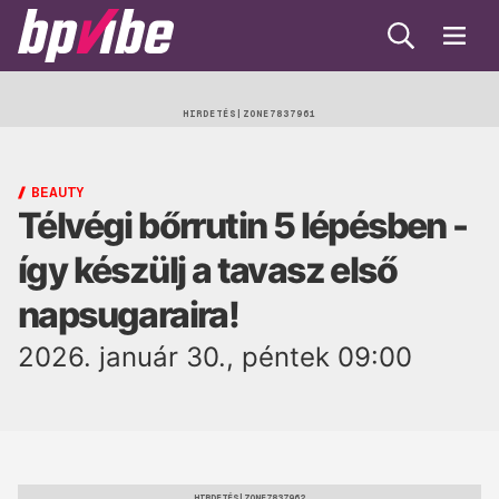
Keresés
Menü
BP
Vibe
Egészség
HIRDETÉS
Beauty
BEAUTY
Télvégi bőrrutin 5 lépésben -
Lélek
így készülj a tavasz első
Gasztro
napsugaraira!
Öko
2026. január 30., péntek 09:00
Trend
HIRDETÉS