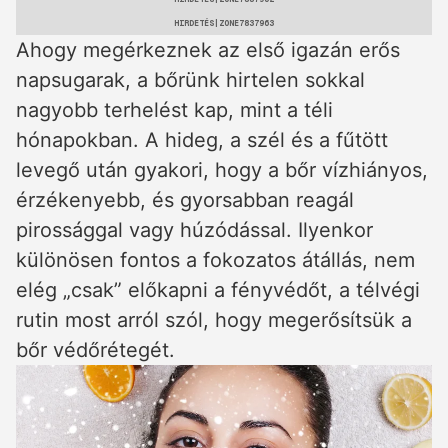
HIRDETÉS
Ahogy megérkeznek az első igazán erős
napsugarak, a bőrünk hirtelen sokkal
nagyobb terhelést kap, mint a téli
hónapokban. A hideg, a szél és a fűtött
levegő után gyakori, hogy a bőr vízhiányos,
érzékenyebb, és gyorsabban reagál
pirossággal vagy húzódással. Ilyenkor
különösen fontos a fokozatos átállás, nem
elég „csak” előkapni a fényvédőt, a télvégi
rutin most arról szól, hogy megerősítsük a
bőr védőrétegét.