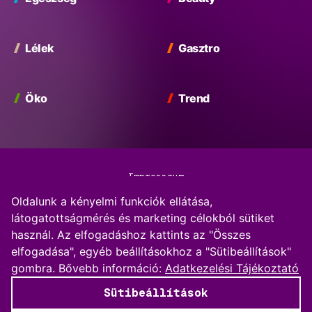
Lélek
Gasztro
Öko
Trend
Impresszum
Oldalunk a kényelmi funkciók ellátása,
Adatkezelési Tájékoztató
látogatottságmérés és marketing célokból sütiket
használ. Az elfogadáshoz kattints az "Összes
Kommentkezelési szabályzat
elfogadása", egyéb beállításokhoz a "Sütibeállítások"
gombra.
Bővebb információ:
Adatkezelési Tájékoztató
Sütibeállítások
Sütibeállítások
© 2026 BP Vibe