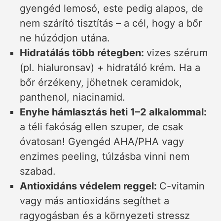
gyengéd lemosó, este pedig alapos, de
nem szárító tisztítás – a cél, hogy a bőr
ne húzódjon utána.
Hidratálás több rétegben:
vizes szérum
(pl. hialuronsav) + hidratáló krém. Ha a
bőr érzékeny, jöhetnek ceramidok,
panthenol, niacinamid.
Enyhe hámlasztás heti 1–2 alkalommal:
a téli fakóság ellen szuper, de csak
óvatosan! Gyengéd AHA/PHA vagy
enzimes peeling, túlzásba vinni nem
szabad.
Antioxidáns védelem reggel:
C-vitamin
vagy más antioxidáns segíthet a
ragyogásban és a környezeti stressz