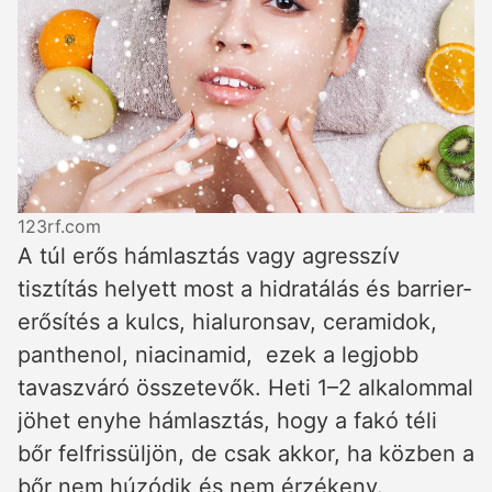
123rf.com
A túl erős hámlasztás vagy agresszív
tisztítás helyett most a hidratálás és barrier-
erősítés a kulcs, hialuronsav, ceramidok,
panthenol, niacinamid, ezek a legjobb
tavaszváró összetevők. Heti 1–2 alkalommal
jöhet enyhe hámlasztás, hogy a fakó téli
bőr felfrissüljön, de csak akkor, ha közben a
bőr nem húzódik és nem érzékeny.