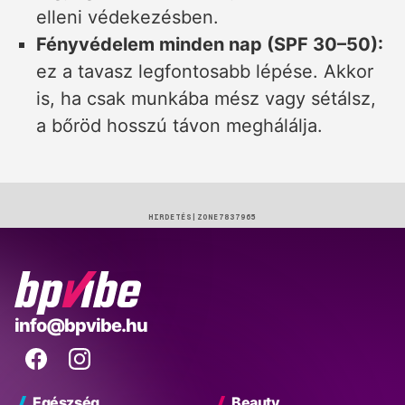
elleni védekezésben.
Fényvédelem minden nap (SPF 30–50):
ez a tavasz legfontosabb lépése. Akkor
is, ha csak munkába mész vagy sétálsz,
a bőröd hosszú távon meghálálja.
HIRDETÉS
BP
info@bpvibe.hu
Vibe
Facebook
Instagram
Egészség
Beauty