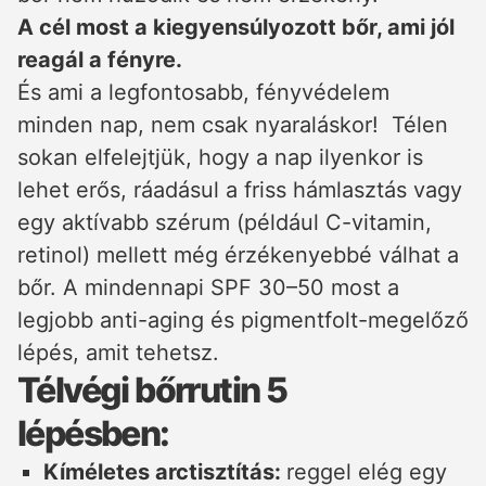
A cél most a kiegyensúlyozott bőr, ami jól
reagál a fényre.
És ami a legfontosabb, fényvédelem
minden nap, nem csak nyaraláskor! Télen
sokan elfelejtjük, hogy a nap ilyenkor is
lehet erős, ráadásul a friss hámlasztás vagy
egy aktívabb szérum (például C-vitamin,
retinol) mellett még érzékenyebbé válhat a
bőr. A mindennapi SPF 30–50 most a
legjobb anti-aging és pigmentfolt-megelőző
lépés, amit tehetsz.
Télvégi bőrrutin 5
lépésben:
Kíméletes arctisztítás:
reggel elég egy