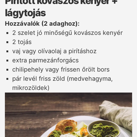
Pirított kovászos kenyér +
lágytojás
Hozzávalók (2 adaghoz):
2 szelet jó minőségű kovászos kenyér
2 tojás
vaj vagy olívaolaj a pirításhoz
extra parmezánforgács
chilipehely vagy frissen őrölt bors
pár levél friss zöld (medvehagyma,
mikrozöldek)