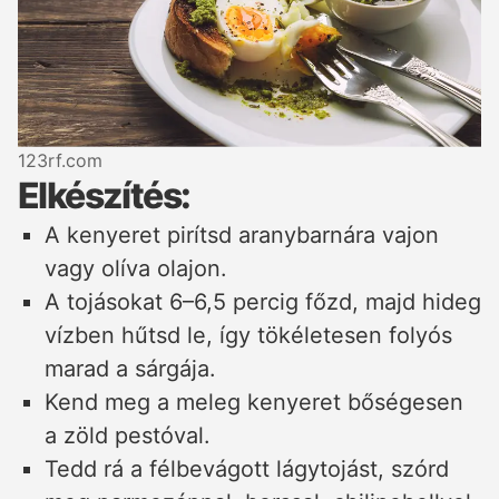
123rf.com
Elkészítés:
A kenyeret pirítsd aranybarnára vajon
vagy olíva olajon.
A tojásokat 6–6,5 percig főzd, majd hideg
vízben hűtsd le, így tökéletesen folyós
marad a sárgája.
Kend meg a meleg kenyeret bőségesen
a zöld pestóval.
Tedd rá a félbevágott lágytojást, szórd