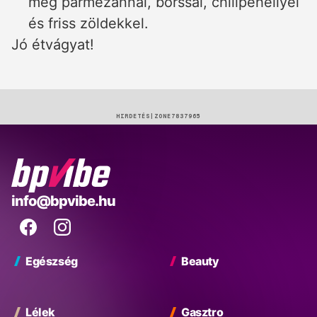
meg parmezánnal, borssal, chilipehellyel
és friss zöldekkel.
Jó étvágyat!
HIRDETÉS
BP
info@bpvibe.hu
Vibe
Facebook
Instagram
Egészség
Beauty
Lélek
Gasztro