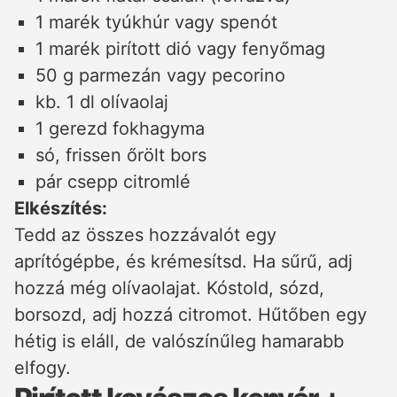
1 marék tyúkhúr vagy spenót
1 marék pirított dió vagy fenyőmag
50 g parmezán vagy pecorino
kb. 1 dl olívaolaj
1 gerezd fokhagyma
só, frissen őrölt bors
pár csepp citromlé
Elkészítés:
Tedd az összes hozzávalót egy
aprítógépbe, és krémesítsd. Ha sűrű, adj
hozzá még olívaolajat. Kóstold, sózd,
borsozd, adj hozzá citromot. Hűtőben egy
hétig is eláll, de valószínűleg hamarabb
elfogy.