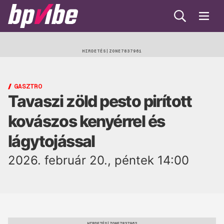
Keresés
Menü
BP
Vibe
Egészség
HIRDETÉS
Beauty
GASZTRO
Tavaszi zöld pesto pirított
Lélek
kovászos kenyérrel és
Gasztro
lágytojással
Öko
2026. február 20., péntek 14:00
Trend
HIRDETÉS