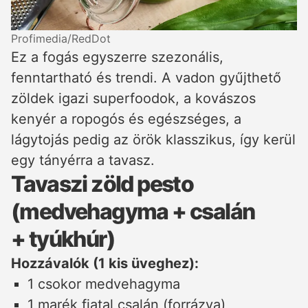
Profimedia/RedDot
Ez a fogás egyszerre szezonális,
fenntartható és trendi. A vadon gyűjthető
zöldek igazi superfoodok, a kovászos
kenyér a ropogós és egészséges, a
lágytojás pedig az örök klasszikus, így kerül
egy tányérra a tavasz.
Tavaszi zöld pesto
(medvehagyma + csalán
+ tyúkhúr)
Hozzávalók (1 kis üveghez):
1 csokor medvehagyma
1 marék fiatal csalán (forrázva)