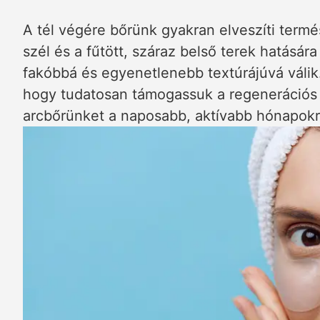
A tél végére bőrünk gyakran elveszíti termé
szél és a fűtött, száraz belső terek hatásár
fakóbbá és egyenetlenebb textúrájúvá válik.
hogy tudatosan támogassuk a regenerációs f
arcbőrünket a naposabb, aktívabb hónapokr