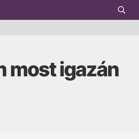
Keresés
n most igazán