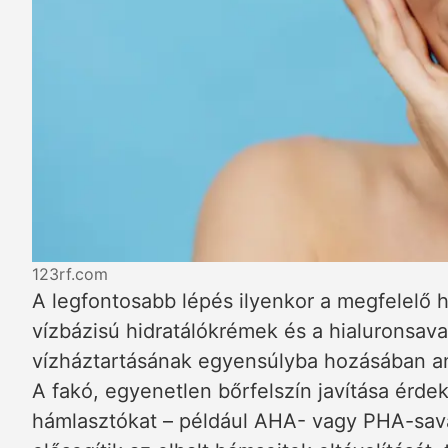
123rf.com
A legfontosabb lépés ilyenkor a megfelelő h
vízbázisú hidratálókrémek és a hialuronsav
vízháztartásának egyensúlyba hozásában an
A fakó, egyenetlen bőrfelszín javítása ér
hámlasztókat – például AHA- vagy PHA-sava