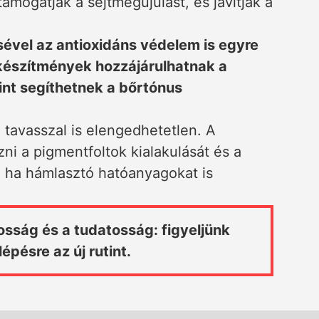
 támogatják a sejtmegújulást, és javítják a
vel az antioxidáns védelem is egyre
 készítmények hozzájárulhatnak a
nt segíthetnek a bőrtónus
tavasszal is elengedhetetlen. A
i a pigmentfoltok kialakulását és a
, ha hámlasztó hatóanyagokat is
osság és a tudatosság: figyeljünk
lépésre az új rutint.