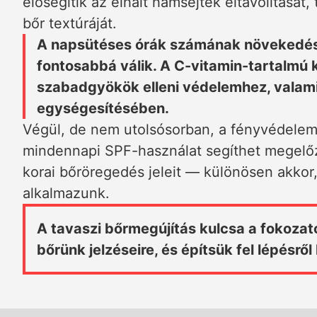
elősegítik az elhalt hámsejtek eltávolítását,
bőr textúráját.
A napsütéses órák számának növekedésé
fontosabbá válik. A C-vitamin-tartalmú
szabadgyökök elleni védelemhez, valami
egységesítésében.
Végül, de nem utolsósorban, a fényvédelem 
mindennapi SPF-használat segíthet megelőzn
korai bőröregedés jeleit — különösen akkor
alkalmazunk.
A tavaszi bőrmegújítás kulcsa a fokozat
bőrünk jelzéseire, és építsük fel lépésről 