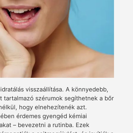
idratálás visszaállítása. A könnyedebb,
at tartalmazó szérumok segíthetnek a bőr
élkül, hogy elnehezítenék azt.
dekében érdemes gyengéd kémiai
kat – bevezetni a rutinba. Ezek