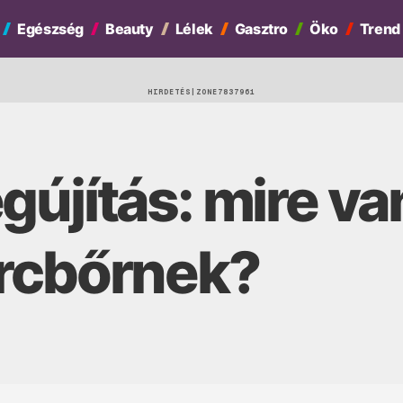
Egészség
Beauty
Lélek
Gasztro
Öko
Trend
HIRDETÉS
újítás: mire va
rcbőrnek?