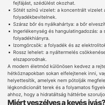
fejfájást, szédülést okozhat.
Sötét színű vizelet: a koncentrált vizelet
folyadékbevitelnek.
Száraz bőr és nyálkahártya: a bőr elveszít
Ingerlékenység és hangulatingadozás: a s
folyadékhiányra.
Izomgörcsök: a folyadék és az elektrolito
Rossz lehelet: a nyáltermelés csökkenés
elszaporodnak.
A modern életmód különösen kedvez a rejtet
hétköznapokban sokan elfelejtenek inni, vag
helyettesítik, amelyek nem pótolják megfele
légkondicionált terek és a folyamatos figye
ahhoz, hogy a hidratáltság háttérbe szoruljo
Miért veszélyes a kevés ivás