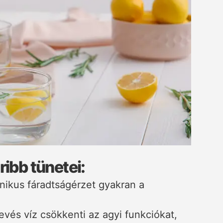
ribb tünetei:
ónikus fáradtságérzet gyakran a
kevés víz csökkenti az agyi funkciókat,