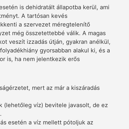
etén is dehidratált állapotba kerül, ami
sítményt. A tartósan kevés
ökkenti a szervezet méregtelenítő
zet még összetettebbé válik. A magas
ot veszít izzadás útján, gyakran anélkül,
folyadékhiány gyorsabban alakul ki, és a
r is, ha nem jelentkezik erős
ságérzetet, mert az már a kiszáradás
 (lehetőleg víz) bevitele javasolt, de ez
.
dás esetén a víz mellett pótoljuk az