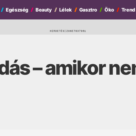
Egészség
Beauty
Lélek
Gasztro
Öko
Trend
HIRDETÉS
adás – amikor ne