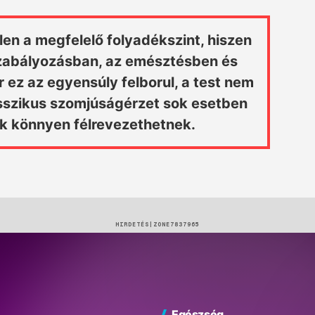
n a megfelelő folyadékszint, hiszen
őszabályozásban, az emésztésben és
ez az egyensúly felborul, a test nem
asszikus szomjúságérzet sok esetben
tek könnyen félrevezethetnek.
HIRDETÉS
Egészség