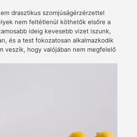
 nem drasztikus szomjúságérzérzettel
yek nem feltétlenül köthetők elsőre a
uzamosabb ideig kevesebb vizet iszunk,
n, és a test fokozatosan alkalmazkodik
em veszik, hogy valójában nem megfelelő