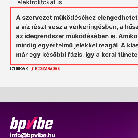
elektrolitokat is
A szervezet működéséhez elengedhetetle
a víz részt vesz a vérkeringésben, a h
az idegrendszer működésében is. Amikor 
mindig egyértelmű jelekkel reagál. A kl
már egy későbbi fázis, így a korai tüne
Címkék:
KISZÁRADÁS
BP
info@bpvibe.hu