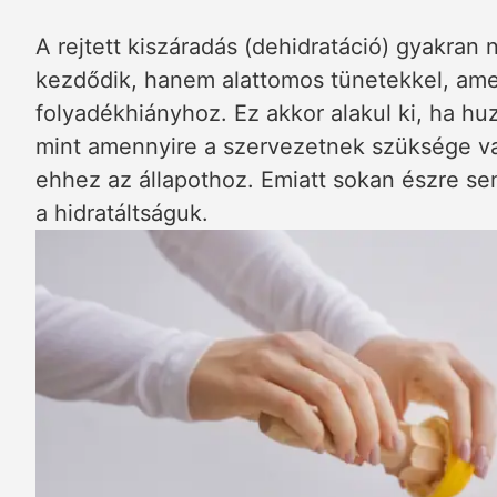
A rejtett kiszáradás (dehidratáció) gyakran
kezdődik, hanem alattomos tünetekkel, amel
folyadékhiányhoz. Ez akkor alakul ki, ha h
mint amennyire a szervezetnek szüksége va
ehhez az állapothoz. Emiatt sokan észre s
a hidratáltságuk.