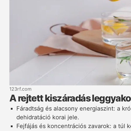
123rf.com
A rejtett kiszáradás leggyako
Fáradtság és alacsony energiaszint: a kr
dehidratáció korai jele.
Fejfájás és koncentrációs zavarok: a túl 