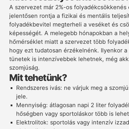
A szervezet már 2%-os folyadékcsökkenés es
jelentősen rontja a fizikai és mentális telje
folyadékbevitel megterheli a veséket és cs
képességét. A melegebb hónapokban a hely
hőmérséklet miatt a szervezet több folyadék
hogy ezt tudatosan érzékelnénk. Ilyenkor a 
tünetek is intenzívebbek lehetnek, még akko
szomjúság.
Mit tehetünk?
Rendszeres ivás: ne várjuk meg a szomjú
jele.
Mennyiség: átlagosan napi 2 liter folyadék
hőségben vagy sportoláskor több is lehet
Elektrolitok: sportolás vagy intenzív izza