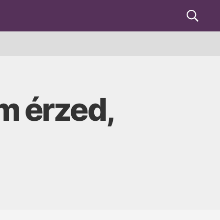
Keresés
m érzed,