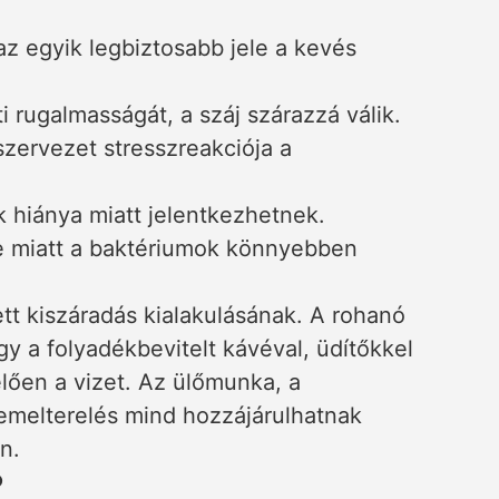
 az egyik legbiztosabb jele a kevés
i rugalmasságát, a száj szárazzá válik.
zervezet stresszreakciója a
k hiánya miatt jelentkezhetnek.
e miatt a baktériumok könnyebben
t kiszáradás kialakulásának. A rohanó
y a folyadékbevitelt kávéval, üdítőkkel
lően a vizet. Az ülőmunka, a
lemelterelés mind hozzájárulhatnak
n.
?