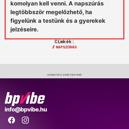
komolyan kell venni. A napszúrás
legtöbbször megelőzhető, ha
figyelünk a testünk és a gyerekek
jelzéseire.
Címkék:
NAPSZÚRÁS
HIRDETÉS
BP
info@bpvibe.hu
Vibe