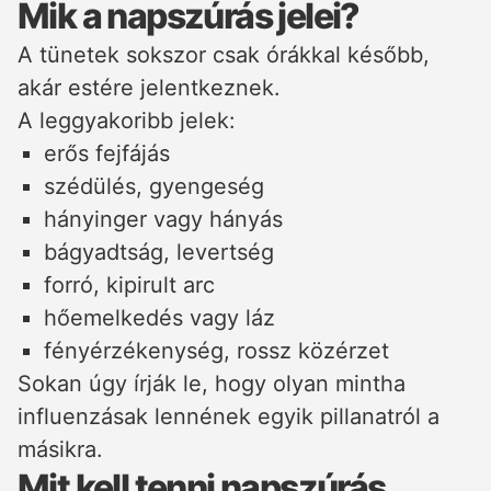
Mik a napszúrás jelei?
A tünetek sokszor csak órákkal később,
akár estére jelentkeznek.
A leggyakoribb jelek:
erős fejfájás
szédülés, gyengeség
hányinger vagy hányás
bágyadtság, levertség
forró, kipirult arc
hőemelkedés vagy láz
fényérzékenység, rossz közérzet
Sokan úgy írják le, hogy olyan mintha
influenzásak lennének egyik pillanatról a
másikra.
Mit kell tenni napszúrás