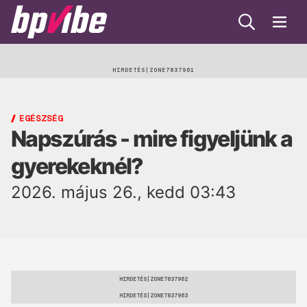
Keresés
Menü
BP
Vibe
Egészség
HIRDETÉS
Beauty
EGÉSZSÉG
Napszúrás - mire figyeljünk a
Lélek
gyerekeknél?
Gasztro
2026. május 26., kedd 03:43
Öko
Trend
HIRDETÉS
HIRDETÉS