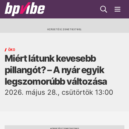
Keresés
Menü
BP
Vibe
Egészség
HIRDETÉS
Beauty
ÖKO
Miért látunk kevesebb
Lélek
pillangót? – A nyár egyik
Gasztro
legszomorúbb változása
Öko
2026. május 28., csütörtök 13:00
Trend
HIRDETÉS