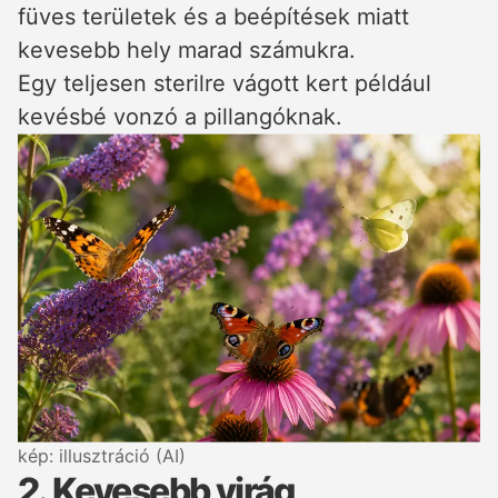
füves területek és a beépítések miatt
kevesebb hely marad számukra.
Egy teljesen sterilre vágott kert például
kevésbé vonzó a pillangóknak.
kép: illusztráció (AI)
2. Kevesebb virág,