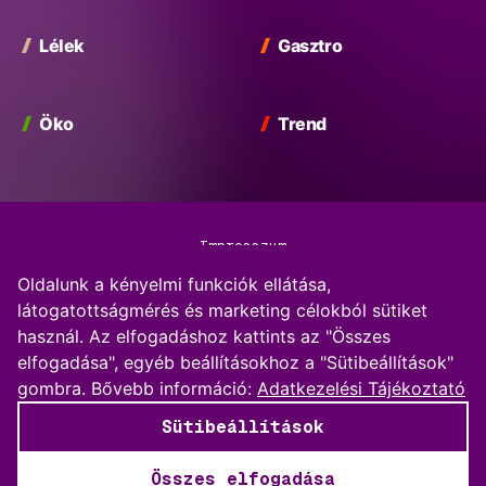
Lélek
Gasztro
Öko
Trend
Impresszum
Oldalunk a kényelmi funkciók ellátása,
Adatkezelési Tájékoztató
látogatottságmérés és marketing célokból sütiket
használ. Az elfogadáshoz kattints az "Összes
Kommentkezelési szabályzat
elfogadása", egyéb beállításokhoz a "Sütibeállítások"
gombra.
Bővebb információ:
Adatkezelési Tájékoztató
Sütibeállítások
Sütibeállítások
© 2026 BP Vibe
Összes elfogadása
skape.io
powered by