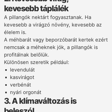
kevesebb táplálék
A pillangók nektárt fogyasztanak. Ha
kevesebb a virágzó növény, kevesebb az
élelem is.
A méhbarát vagy beporzóbarát kertek ezért
nemcsak a méheknek jók, a pillangók is
profitálnak belőlük.
Különösen szeretik például:
levendulát
kasvirágot
verbénát
nyári orgonát
3. A klímaváltozás is
beleszól