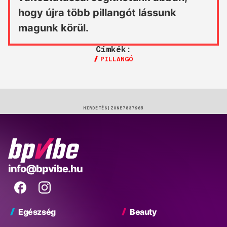
hogy újra több pillangót lássunk
magunk körül.
Címkék:
PILLANGÓ
HIRDETÉS
BP
info@bpvibe.hu
Vibe
Facebook
Instagram
Egészség
Beauty