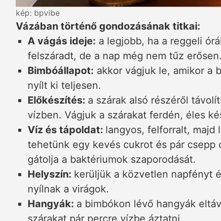
kép: bpvibe
Vázában történő gondozásának titkai:
A vágás ideje:
a legjobb, ha a reggeli ór
felszáradt, de a nap még nem tűz erősen
Bimbóállapot:
akkor vágjuk le, amikor a
nyílt ki teljesen.
Előkészítés:
a szárak alsó részéről távolí
vízben. Vágjuk a szárakat ferdén, éles ké
Víz és tápoldat:
langyos, felforralt, majd
tehetünk egy kevés cukrot és pár csepp ci
gátolja a baktériumok szaporodását.
Helyszín:
kerüljük a közvetlen napfényt 
nyílnak a virágok.
Hangyák:
a bimbókon lévő hangyák eltáv
szárakat pár percre vízbe áztatni.