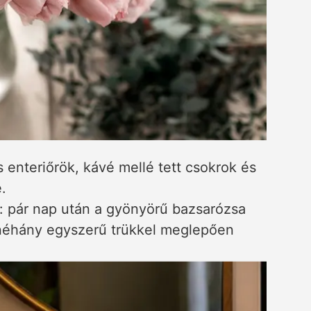
s enteriőrök, kávé mellé tett csokrok és
.
 pár nap után a gyönyörű bazsarózsa
g néhány egyszerű trükkel meglepően