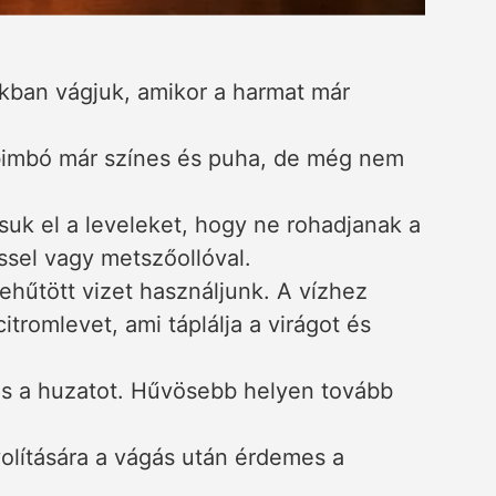
ákban vágjuk, amikor a harmat már
.
 bimbó már színes és puha, de még nem
tsuk el a leveleket, hogy ne rohadjanak a
ssel vagy metszőollóval.
 lehűtött vizet használjunk. A vízhez
tromlevet, ami táplálja a virágot és
és a huzatot. Hűvösebb helyen tovább
olítására a vágás után érdemes a