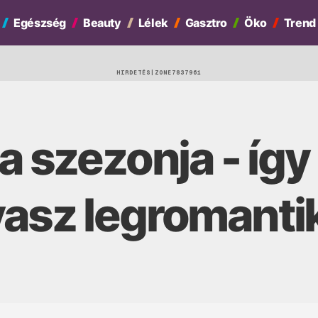
Egészség
Beauty
Lélek
Gasztro
Öko
Trend
HIRDETÉS
sa szezonja - íg
vasz legromanti