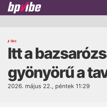
BP
Vibe
ÖKO
Itt a bazsaróz
gyönyörű a ta
2026. május 22., péntek 11:29