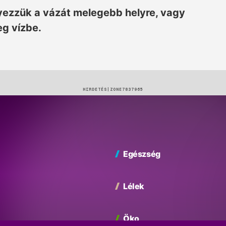
elyezzük a vázát melegebb helyre, vagy
g vízbe.
HIRDETÉS
Egészség
Lélek
Öko