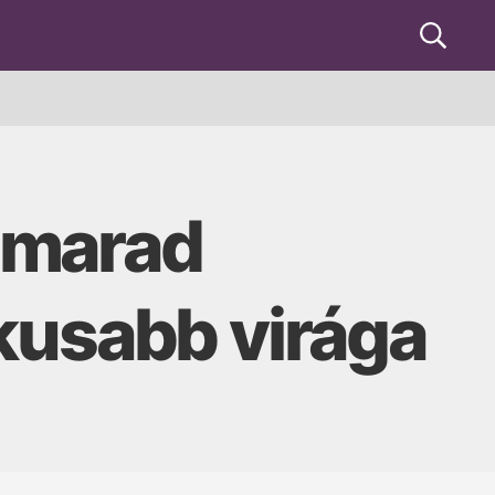
Keresés
y marad
kusabb virága