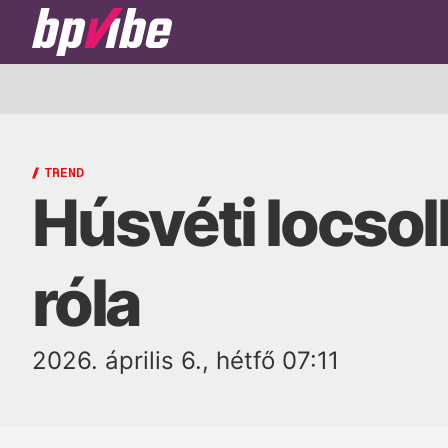
BP
Vibe
TREND
Húsvéti locsol
róla
2026. április 6., hétfő 07:11