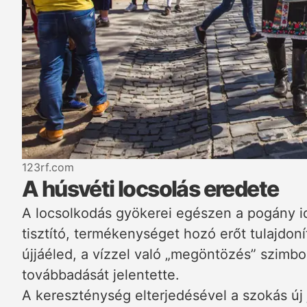
123rf.com
A húsvéti locsolás eredete
A locsolkodás gyökerei egészen a pogány id
tisztító, termékenységet hozó erőt tulajdon
újjáéled, a vízzel való „megöntözés” szimbo
továbbadását jelentette.
A kereszténység elterjedésével a szokás új j