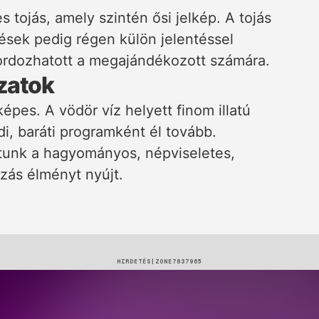
 tojás, amely szintén ősi jelkép. A tojás
tések pedig régen külön jelentéssel
hordozhatott a megajándékozott számára.
zatok
épes. A vödör víz helyett finom illatú
di, baráti programként él tovább.
tunk a hagyományos, népviseletes,
azás élményt nyújt.
HIRDETÉS