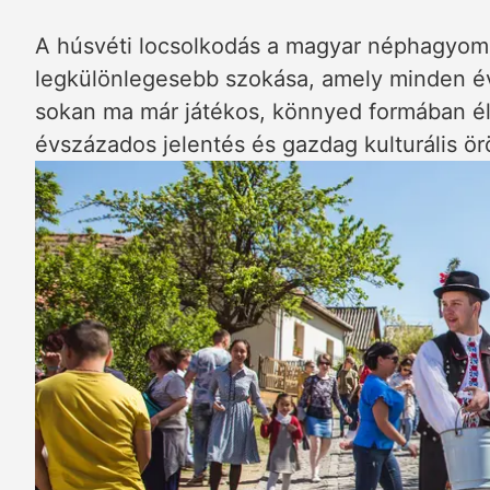
A húsvéti locsolkodás a magyar néphagyom
legkülönlegesebb szokása, amely minden é
sokan ma már játékos, könnyed formában é
évszázados jelentés és gazdag kulturális ö