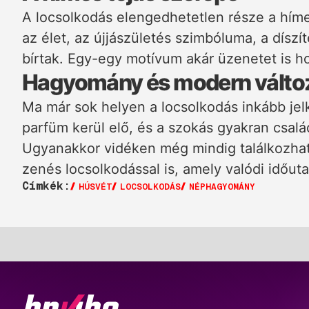
A locsolkodás elengedhetetlen része a hímes
az élet, az újjászületés szimbóluma, a díszí
bírtak. Egy-egy motívum akár üzenetet is 
Hagyomány és modern válto
Ma már sok helyen a locsolkodás inkább jelk
parfüm kerül elő, és a szokás gyakran csalá
Ugyanakkor vidéken még mindig találkozha
zenés locsolkodással is, amely valódi időut
Címkék:
HÚSVÉT
LOCSOLKODÁS
NÉPHAGYOMÁNY