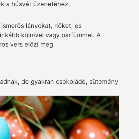
edik a húsvét üzenetéhez.
z ismerős lányokat, nőket, és
 inkább kölnivel vagy parfümmel. A
ros vers előzi meg.
,
t adnak, de gyakran csokoládé, sütemény