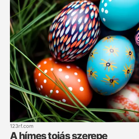
123rf.com
A hímes tojás szerepe