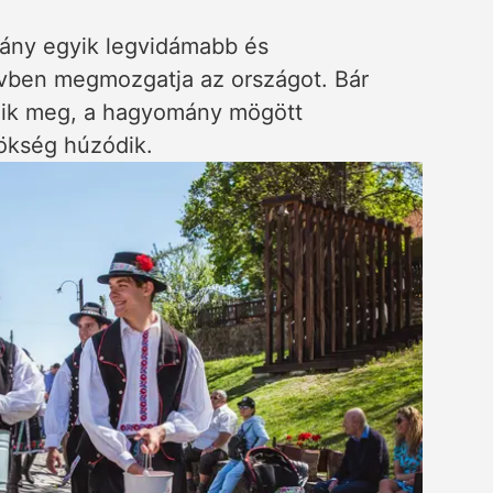
ány egyik legvidámabb és
vben megmozgatja az országot. Bár
lik meg, a hagyomány mögött
rökség húzódik.