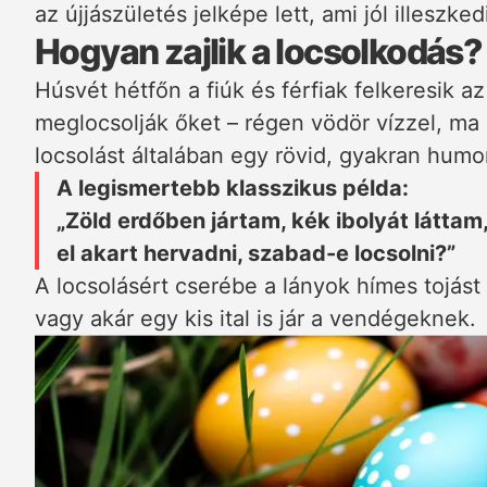
az újjászületés jelképe lett, ami jól illeszk
Hogyan zajlik a locsolkodás?
Húsvét hétfőn a fiúk és férfiak felkeresik a
meglocsolják őket – régen vödör vízzel, ma
locsolást általában egy rövid, gyakran humo
A legismertebb klasszikus példa:
„Zöld erdőben jártam, kék ibolyát láttam
el akart hervadni, szabad-e locsolni?”
A locsolásért cserébe a lányok hímes tojás
vagy akár egy kis ital is jár a vendégeknek.