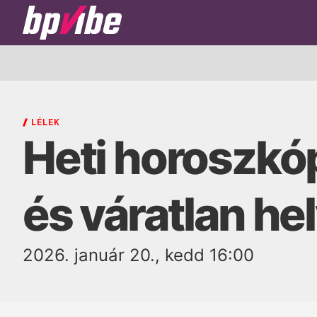
BP
Vibe
LÉLEK
Heti horoszkóp
és váratlan he
2026. január 20., kedd 16:00