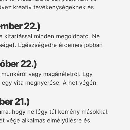
edvez kreatív tevékenységeknek és
ember 22.)
de kitartással minden megoldható. Ne
ítséget. Egészségedre érdemes jobban
óber 22.)
ó munkáról vagy magánéletről. Egy
 egy vita megnyerése. A hét végén
ber 21.)
 arra, hogy ne légy túl kemény másokkal.
ét vége alkalmas elmélyülésre és