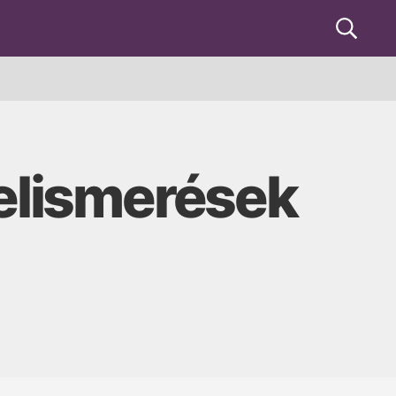
Keresés
felismerések