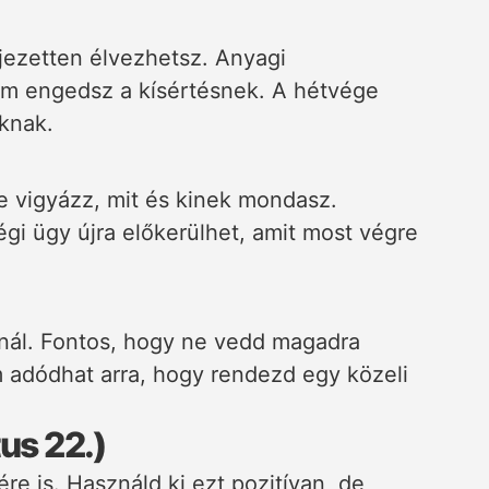
fejezetten élvezhetsz. Anyagi
em engedsz a kísértésnek. A hétvége
knak.
 vigyázz, mit és kinek mondasz.
égi ügy újra előkerülhet, amit most végre
nál. Fontos, hogy ne vedd magadra
 adódhat arra, hogy rendezd egy közeli
tus 22.)
ére is. Használd ki ezt pozitívan, de