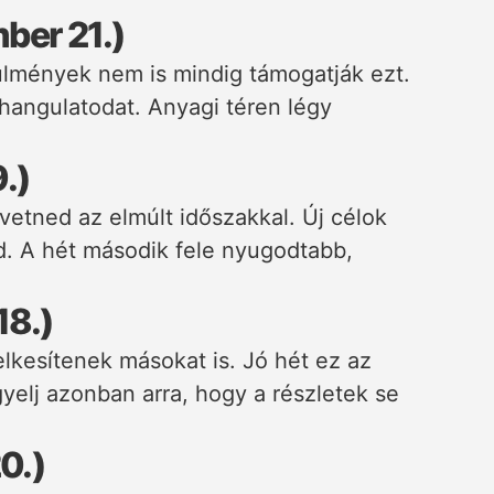
ber 21.)
ülmények nem is mindig támogatják ezt.
 hangulatodat. Anyagi téren légy
.)
tned az elmúlt időszakkal. Új célok
d. A hét második fele nyugodtabb,
18.)
elkesítenek másokat is. Jó hét ez az
gyelj azonban arra, hogy a részletek se
0.)