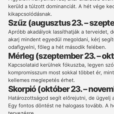
kerüld a túlzott dominanciát. A hét vége k
kikapcsolódásnak.
Szűz (augusztus 23. – szept
Apróbb akadályok lassíthatják a terveidet, 
akarj mindent egyedül megoldani, kérj seg
odafigyelni, főleg a hét második felében.
Mérleg (szeptember 23. – okt
Kapcsolataid kerülnek fókuszba, legyen sz
kompromisszum most sokkal többet ér, mint
kellemes meglepetés érhet.
Skorpió (október 23. – novem
Határozottságod segít előrejutni, de ügyelj
Egy fontos döntést ne halogass tovább. A h
tervezésre.