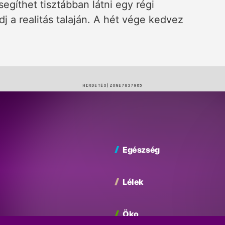
egíthet tisztábban látni egy régi
j a realitás talaján. A hét vége kedvez
HIRDETÉS
Egészség
Lélek
Öko