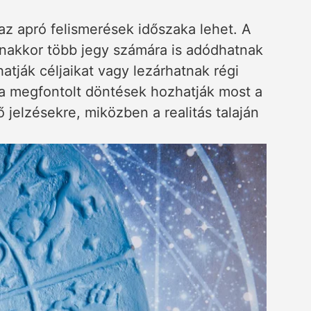
 az apró felismerések időszaka lehet. A
yanakkor több jegy számára is adódhatnak
atják céljaikat vagy lezárhatnak régi
 a megfontolt döntések hozhatják most a
 jelzésekre, miközben a realitás talaján