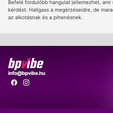
Befelé fordulóbb hangulat jellemezhet, ami s
kérdést. Hallgass a megérzéseidre, de marad
az alkotásnak és a pihenésnek.
BP
info@bpvibe.hu
Vibe
Facebook
Instagram