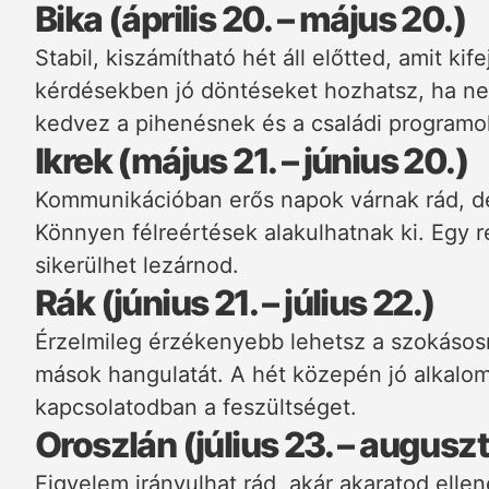
Bika (április 20. – május 20.)
Stabil, kiszámítható hét áll előtted, amit ki
kérdésekben jó döntéseket hozhatsz, ha n
kedvez a pihenésnek és a családi programo
Ikrek (május 21. – június 20.)
Kommunikációban erős napok várnak rád, de
Könnyen félreértések alakulhatnak ki. Egy r
sikerülhet lezárnod.
Rák (június 21. – július 22.)
Érzelmileg érzékenyebb lehetsz a szokásos
mások hangulatát. A hét közepén jó alkalom
kapcsolatodban a feszültséget.
Oroszlán (július 23. – augusz
Figyelem irányulhat rád, akár akaratod ellen