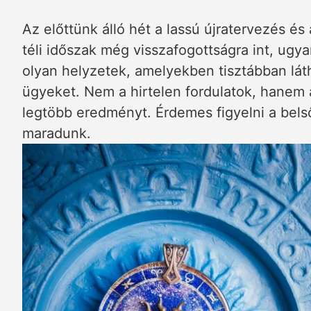
Az előttünk álló hét a lassú újratervezés és
téli időszak még visszafogottságra int, ug
olyan helyzetek, amelyekben tisztábban láth
ügyeket. Nem a hirtelen fordulatok, hanem
legtöbb eredményt. Érdemes figyelni a belső
maradunk.