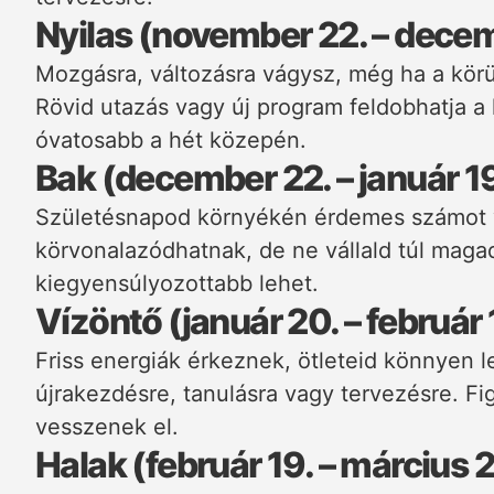
Nyilas (november 22. – decem
Mozgásra, változásra vágysz, még ha a kör
Rövid utazás vagy új program feldobhatja a
óvatosabb a hét közepén.
Bak (december 22. – január 19
Születésnapod környékén érdemes számot ve
körvonalazódhatnak, de ne vállald túl maga
kiegyensúlyozottabb lehet.
Vízöntő (január 20. – február 
Friss energiák érkeznek, ötleteid könnyen l
újrakezdésre, tanulásra vagy tervezésre. Fi
vesszenek el.
Halak (február 19. – március 2