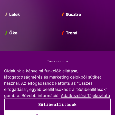
Lélek
Gasztro
Öko
Trend
Impresszum
Oldalunk a kényelmi funkciók ellátása,
Adatkezelési Tájékoztató
látogatottságmérés és marketing célokból sütiket
használ. Az elfogadáshoz kattints az "Összes
Kommentkezelési szabályzat
elfogadása", egyéb beállításokhoz a "Sütibeállítások"
gombra.
Bővebb információ:
Adatkezelési Tájékoztató
Sütibeállítások
Sütibeállítások
© 2026 BP Vibe