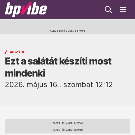
Keresés
Menü
BP
Vibe
Egészség
HIRDETÉS
Beauty
GASZTRO
Ezt a salátát készíti most
Lélek
mindenki
Gasztro
2026. május 16., szombat 12:12
Öko
Trend
HIRDETÉS
HIRDETÉS