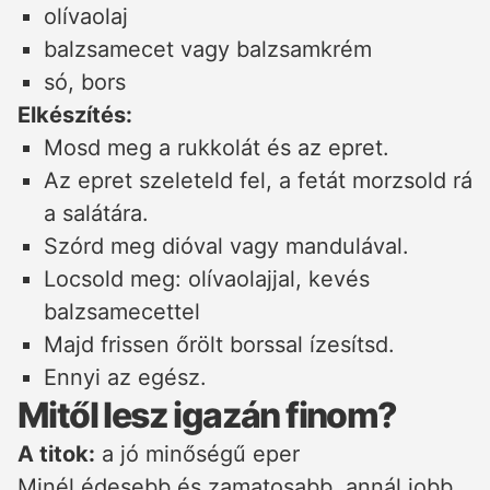
olívaolaj
balzsamecet vagy balzsamkrém
só, bors
Elkészítés:
Mosd meg a rukkolát és az epret.
Az epret szeleteld fel, a fetát morzsold rá
a salátára.
Szórd meg dióval vagy mandulával.
Locsold meg: olívaolajjal, kevés
balzsamecettel
Majd frissen őrölt borssal ízesítsd.
Ennyi az egész.
Mitől lesz igazán finom?
A titok:
a jó minőségű eper
Minél édesebb és zamatosabb, annál jobb