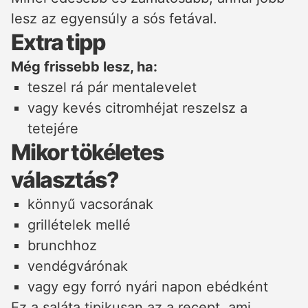
lesz az egyensúly a sós fetával.
Extra tipp
Még frissebb lesz, ha:
teszel rá pár mentalevelet
vagy kevés citromhéjat reszelsz a
tetejére
Mikor tökéletes
választás?
könnyű vacsorának
grillételek mellé
brunchhoz
vendégvárónak
vagy egy forró nyári napon ebédként
Ez a saláta tipikusan az a recept, ami,