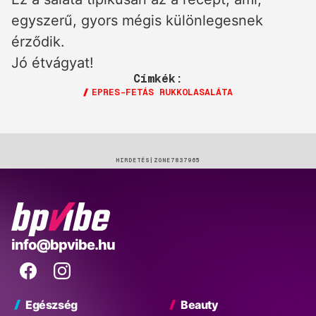
egyszerű, gyors mégis különlegesnek
érződik.
Jó étvágyat!
Címkék:
EPRES-FETÁS RUKKOLASALÁTA
HIRDETÉS
BP
info@bpvibe.hu
Vibe
Facebook
Instagram
Egészség
Beauty