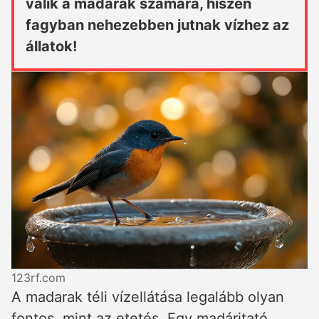
válik a madarak számára, hiszen
fagyban nehezebben jutnak vízhez az
állatok!
123rf.com
A madarak téli vízellátása legalább olyan
fontos, mint az etetés. Egy madáritató