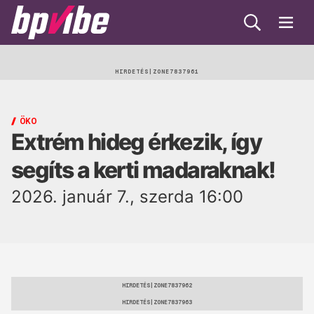
Keresés
Menü
BP
Vibe
Egészség
HIRDETÉS
Beauty
ÖKO
Extrém hideg érkezik, így
Lélek
segíts a kerti madaraknak!
Gasztro
2026. január 7., szerda 16:00
Öko
Trend
HIRDETÉS
HIRDETÉS