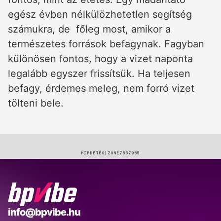
egész évben nélkülözhetetlen segítség
számukra, de főleg most, amikor a
természetes források befagynak. Fagyban
különösen fontos, hogy a vizet naponta
legalább egyszer frissítsük. Ha teljesen
befagy, érdemes meleg, nem forró vizet
tölteni bele.
HIRDETÉS
BP
info@bpvibe.hu