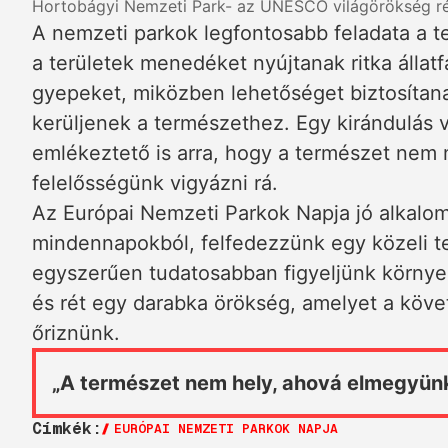
Hortobágyi Nemzeti Park- az UNESCO világörökség r
A nemzeti parkok legfontosabb feladata a 
a területek menedéket nyújtanak ritka állatf
gyepeket, miközben lehetőséget biztosítan
kerüljenek a természethez. Egy kirándulás
emlékeztető is arra, hogy a természet nem
felelősségünk vigyázni rá.
Az Európai Nemzeti Parkok Napja jó alkalom
mindennapokból, felfedezzünk egy közeli t
egyszerűen tudatosabban figyeljünk környe
és rét egy darabka örökség, amelyet a köve
őriznünk.
„A természet nem hely, ahová elmegyünk
Címkék:
EURÓPAI NEMZETI PARKOK NAPJA