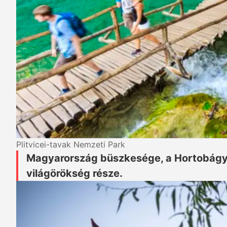
Plitvicei-tavak Nemzeti Park
Magyarország büszkesége, a Hortobágy
világörökség része.