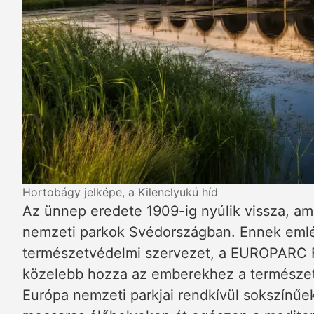
Hortobágy jelképe, a Kilenclyukú híd
Az ünnep eredete 1909-ig nyúlik vissza, ami
nemzeti parkok Svédországban. Ennek emlék
természetvédelmi szervezet, a EUROPARC 
közelebb hozza az emberekhez a természet
Európa nemzeti parkjai rendkívül sokszínűe