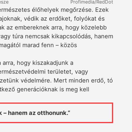
észe
Profimedia/RedDot
természetes élőhelyek megőrzése. Ezek
ajoknak, védik az erdőket, folyókat és
ak az embereknek arra, hogy közelebb
 vagy túra nemcsak kikapcsolódás, hanem
 magától marad fenn – közös
 arra, hogy kiszakadjunk a
ermészetvédelmi területet, vagy
zetünk védelmére. Mert minden erdő, tó
tkező generációknak is meg kell
 – hanem az otthonunk.”