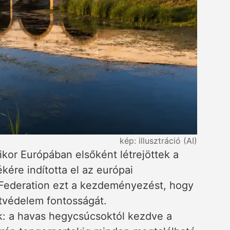
kép: illusztráció (AI)
kor Európában elsőként létrejöttek a
ére indította el az európai
Federation ezt a kezdeményezést, hogy
védelem fontosságát.
k: a havas hegycsúcsoktól kezdve a