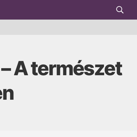
Keresés
 – A természet
en