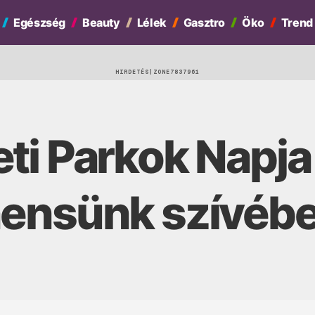
Egészség
Beauty
Lélek
Gasztro
Öko
Trend
HIRDETÉS
ti Parkok Napja
nensünk szívéb