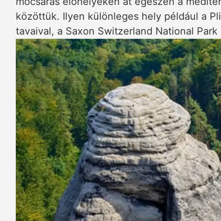
mocsaras élőhelyeken át egészen a mediter
közöttük. Ilyen különleges hely például a Pli
tavaival, a Saxon Switzerland National Park