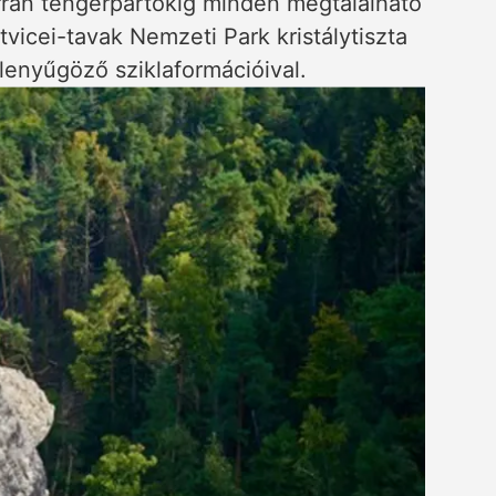
rán tengerpartokig minden megtalálható
tvicei-tavak Nemzeti Park kristálytiszta
 lenyűgöző sziklaformációival.