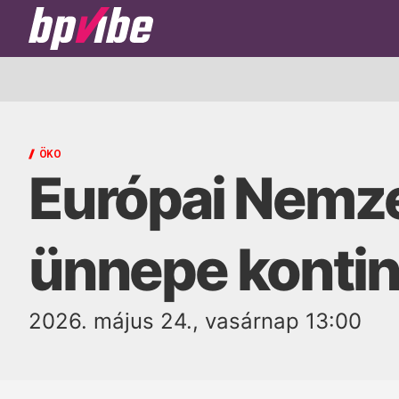
BP
Vibe
ÖKO
Európai Nemze
ünnepe konti
2026. május 24., vasárnap 13:00