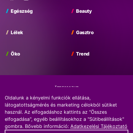
Facebook
Instagram
Egészség
Beauty
Lélek
Gasztro
Öko
Trend
Impresszum
Oldalunk a kényelmi funkciók ellátása,
Adatkezelési Tájékoztató
látogatottságmérés és marketing célokból sütiket
használ. Az elfogadáshoz kattints az "Összes
Kommentkezelési szabályzat
elfogadása", egyéb beállításokhoz a "Sütibeállítások"
gombra.
Bővebb információ:
Adatkezelési Tájékoztató
Sütibeállítások