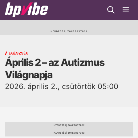
Keresés
Menü
BP
Vibe
Egészség
HIRDETÉS
Beauty
EGÉSZSÉG
Április 2 – az Autizmus
Lélek
Világnapja
Gasztro
2026. április 2., csütörtök 05:00
Öko
Trend
HIRDETÉS
HIRDETÉS