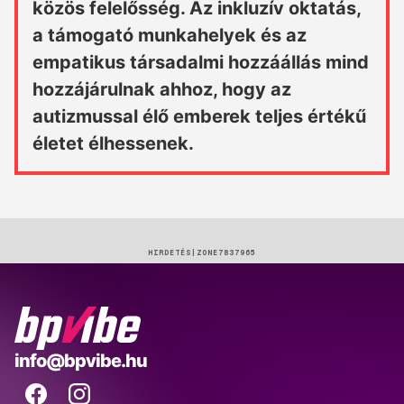
közös felelősség. Az inkluzív oktatás,
a támogató munkahelyek és az
empatikus társadalmi hozzáállás mind
hozzájárulnak ahhoz, hogy az
autizmussal élő emberek teljes értékű
életet élhessenek.
HIRDETÉS
BP
info@bpvibe.hu
Vibe