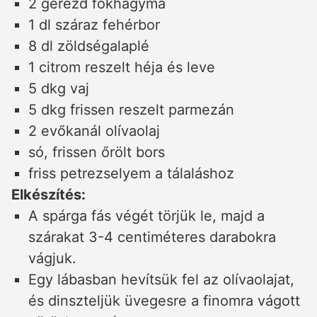
2 gerezd fokhagyma
1 dl száraz fehérbor
8 dl zöldségalaplé
1 citrom reszelt héja és leve
5 dkg vaj
5 dkg frissen reszelt parmezán
2 evőkanál olívaolaj
só, frissen őrölt bors
friss petrezselyem a tálaláshoz
Elkészítés:
A spárga fás végét törjük le, majd a
szárakat 3-4 centiméteres darabokra
vágjuk.
Egy lábasban hevítsük fel az olívaolajat,
és dinszteljük üvegesre a finomra vágott