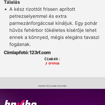
Tálalás
A kész rizottót frissen aprított
petrezselyemmel és extra
parmezánforgáccsal kínáljuk. Egy pohár
hűvös fehérbor tökéletes kísérője lehet
ennek a könnyed, mégis elegáns tavaszi
fogásnak.
Címlapfotó: 123rf.com
Címkék:
SPÁRGA
HIRDETÉS