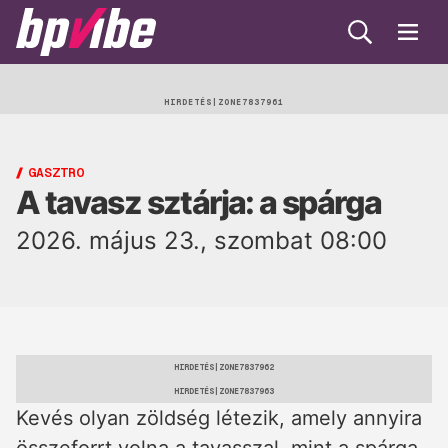
Keresés
Menü
BP
Vibe
Egészség
HIRDETÉS
Beauty
GASZTRO
A tavasz sztárja: a spárga
Lélek
2026. május 23., szombat 08:00
Gasztro
Öko
Trend
HIRDETÉS
HIRDETÉS
Kevés olyan zöldség létezik, amely annyira