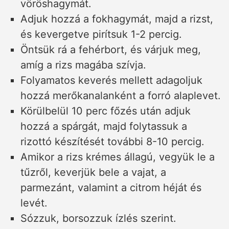
vöröshagymát.
Adjuk hozzá a fokhagymát, majd a rizst,
és kevergetve pirítsuk 1-2 percig.
Öntsük rá a fehérbort, és várjuk meg,
amíg a rizs magába szívja.
Folyamatos keverés mellett adagoljuk
hozzá merőkanalanként a forró alaplevet.
Körülbelül 10 perc főzés után adjuk
hozzá a spárgát, majd folytassuk a
rizottó készítését további 8-10 percig.
Amikor a rizs krémes állagú, vegyük le a
tűzről, keverjük bele a vajat, a
parmezánt, valamint a citrom héját és
levét.
Sózzuk, borsozzuk ízlés szerint.