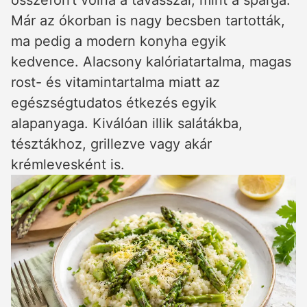
összeforrt volna a tavasszal, mint a spárga.
Már az ókorban is nagy becsben tartották,
ma pedig a modern konyha egyik
kedvence. Alacsony kalóriatartalma, magas
rost- és vitamintartalma miatt az
egészségtudatos étkezés egyik
alapanyaga. Kiválóan illik salátákba,
tésztákhoz, grillezve vagy akár
krémlevesként is.