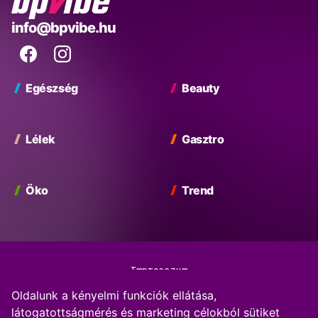
BP
info@bpvibe.hu
Vibe
Facebook
Instagram
Egészség
Beauty
Lélek
Gasztro
Öko
Trend
Impresszum
Oldalunk a kényelmi funkciók ellátása,
Adatkezelési Tájékoztató
látogatottságmérés és marketing célokból sütiket