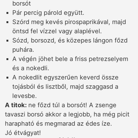
borsót
Pár percig párold együtt.
Szórd meg kevés pirospaprikával, majd
öntsd fel vízzel vagy alaplével.
Sózd, borsozd, és közepes lángon főzd
puhára.
A végén jöhet bele a friss petrezselyem
és a nokedli.
A nokedlit egyszerűen keverd össze
tojásból és lisztből, majd szaggasd a
levesbe.
A titok:
ne főzd túl a borsót! A zsenge
tavaszi borsó akkor a legjobb, ha még picit
harapható és megmarad az édes íze.
Jó étvágyat!