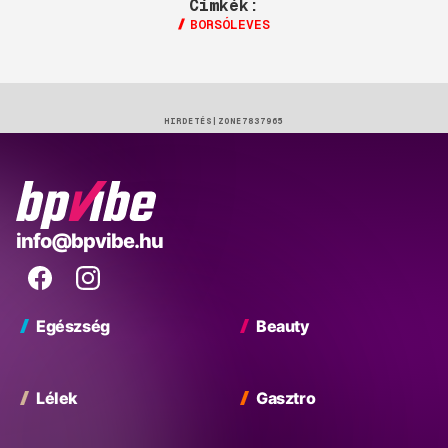
Címkék:
BORSÓLEVES
HIRDETÉS
BP
info@bpvibe.hu
Vibe
Facebook
Instagram
Egészség
Beauty
Lélek
Gasztro