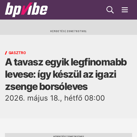
Keresés
Menü
BP
Vibe
Egészség
HIRDETÉS
Beauty
GASZTRO
A tavasz egyik legfinomabb
Lélek
levese: így készül az igazi
Gasztro
zsenge borsóleves
Öko
2026. május 18., hétfő 08:00
Trend
HIRDETÉS