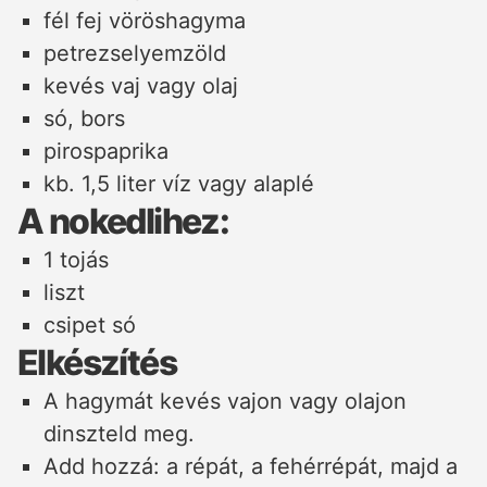
fél fej vöröshagyma
petrezselyemzöld
kevés vaj vagy olaj
só, bors
pirospaprika
kb. 1,5 liter víz vagy alaplé
A nokedlihez:
1 tojás
liszt
csipet só
Elkészítés
A hagymát kevés vajon vagy olajon
dinszteld meg.
Add hozzá: a répát, a fehérrépát, majd a