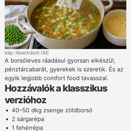
kép: illusztráció (AI)
A borsóleves ráadásul gyorsan elkészül,
pénztárcabarát, gyerekek is szeretik. És az
egyik legjobb comfort food tavasszal.
Hozzávalók a klasszikus
verzióhoz
40–50 dkg zsenge zöldborsó
2 sárgarépa
1 fehérrépa