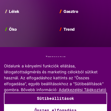
Lélek
Gasztro
Öko
Trend
Impresszum
Oldalunk a kényelmi funkciók ellátása,
Adatkezelési Tájékoztató
látogatottságmérés és marketing célokból sütiket
használ. Az elfogadáshoz kattints az "Összes
Kommentkezelési szabályzat
elfogadása", egyéb beállításokhoz a "Sütibeállítások"
gombra.
Bővebb információ:
Adatkezelési Tájékoztató
Sütibeállítások
Sütibeállítások
© 2026 BP Vibe
Összes elfogadása