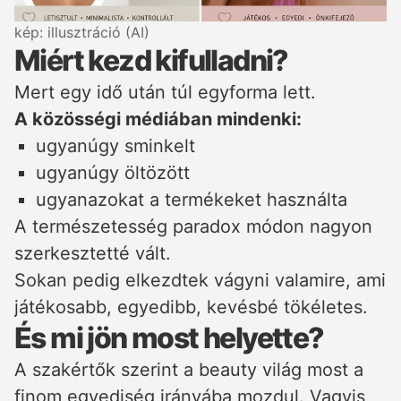
kép: illusztráció (AI)
Miért kezd kifulladni?
Mert egy idő után túl egyforma lett.
A közösségi médiában mindenki:
ugyanúgy sminkelt
ugyanúgy öltözött
ugyanazokat a termékeket használta
A természetesség paradox módon nagyon
szerkesztetté vált.
Sokan pedig elkezdtek vágyni valamire, ami
játékosabb, egyedibb, kevésbé tökéletes.
És mi jön most helyette?
A szakértők szerint a beauty világ most a
finom egyediség irányába mozdul. Vagyis