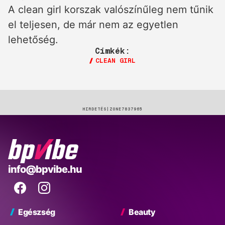
A clean girl korszak valószínűleg nem tűnik
el teljesen, de már nem az egyetlen
lehetőség.
Címkék:
CLEAN GIRL
HIRDETÉS
BP
info@bpvibe.hu
Vibe
Facebook
Instagram
Egészség
Beauty