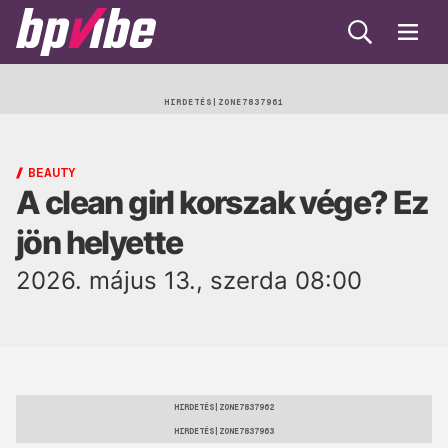
Keresés
Menü
BP
Vibe
Egészség
HIRDETÉS
Beauty
BEAUTY
A clean girl korszak vége? Ez
Lélek
jön helyette
Gasztro
2026. május 13., szerda 08:00
Öko
Trend
HIRDETÉS
HIRDETÉS